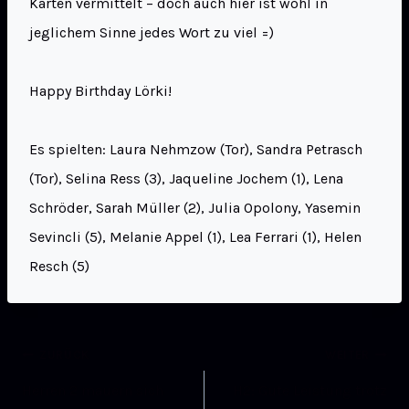
Karten vermittelt – doch auch hier ist wohl in
jeglichem Sinne jedes Wort zu viel =)
Happy Birthday Lörki!
Es spielten: Laura Nehmzow (Tor), Sandra Petrasch
(Tor), Selina Ress (3), Jaqueline Jochem (1), Lena
Schröder, Sarah Müller (2), Julia Opolony, Yasemin
Sevincli (5), Melanie Appel (1), Lea Ferrari (1), Helen
Resch (5)
ZURÜCK
WEITER
Herren 2 mauern sich
H2: Gute Leistung trotz