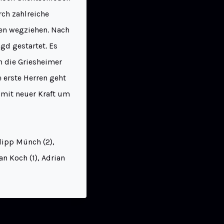
rch zahlreiche
ren wegziehen. Nach
gd gestartet. Es
an die Griesheimer
 erste Herren geht
 mit neuer Kraft um
ilipp Münch (2),
an Koch (1), Adrian