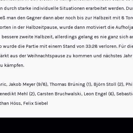
en durch starke individuelle Situationen erarbeitet werden. Du
ließ man den Gegner dann aber noch bis zur Halbzeit mit 8 To
rten in der Halbzeitpause, wurde dann motiviert die Aufholja
h bessere zweite Halbzeit, allerdings gelang es nie ganz sich 
 wurde die Partie mit einem Stand von 33:28 verloren. Für die
tärkt aus der Weihnachtspause zu kommen und nächstes Jahr
zu kämpfen.
aric, Jakob Meyer (9/8), Thomas Brüning (1), Björn Stoll (2), Ph
Benedikt Mehl (2), Carsten Bruchwalski, Leon Engel (6), Sebasti
han Höss, Felix Siebel