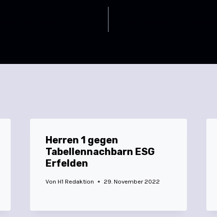
keiten der Damen 1
Spitzenspiel am Freitaga
Herren 1 gegen
Tabellennachbarn ESG
Erfelden
Von
H1 Redaktion
29. November 2022