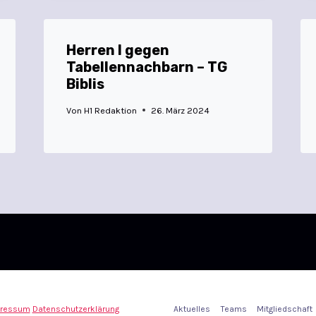
Herren I gegen
Tabellennachbarn – TG
Biblis
Von
H1 Redaktion
26. März 2024
ressum
Datenschutzerklärung
Aktuelles
Teams
Mitgliedschaft