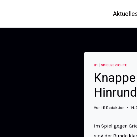
Aktuelle
H1
|
SPIELBERICHTE
Knappe 
Hinrund
Von
H1 Redaktion
14.
Im Spiel gegen Gri
sieg der Runde kla