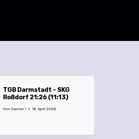
WEITER
bend mit einem weiteren
Sieg für die TGB III
TGB Darmstadt – SKG
Roßdorf 21:26 (11:13)
Von
Damen 1
16. April 2026