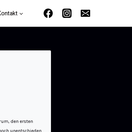
Kontakt
arum, den ersten
 noch unentschieden