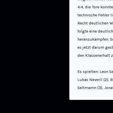
4:4, die Tore konnt
technische Fehler 
Recht deutlichen Wo
folgte eine deutlic
heranzukämpfen. So
es jetzt darum ges
den Klassenerhalt 
Es spielten: Leon S
Lukas Neveril (2), 
Seltmamn (3), Jonat